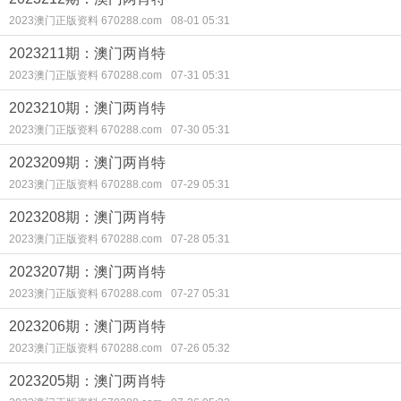
2023澳门正版资料 670288.com
08-01 05:31
2023211期：澳门两肖特
2023澳门正版资料 670288.com
07-31 05:31
2023210期：澳门两肖特
2023澳门正版资料 670288.com
07-30 05:31
2023209期：澳门两肖特
2023澳门正版资料 670288.com
07-29 05:31
2023208期：澳门两肖特
2023澳门正版资料 670288.com
07-28 05:31
2023207期：澳门两肖特
2023澳门正版资料 670288.com
07-27 05:31
2023206期：澳门两肖特
2023澳门正版资料 670288.com
07-26 05:32
2023205期：澳门两肖特